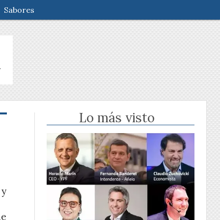
Sabores
Lo más visto
 y
de