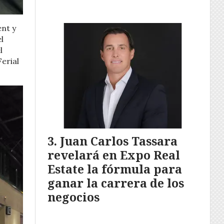
ent y
l
l
erial
Juan Carlos Tassara
revelará en Expo Real
Estate la fórmula para
ganar la carrera de los
negocios