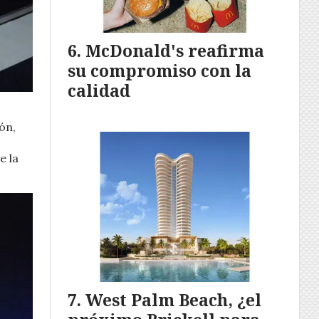
McDonald's reafirma
su compromiso con la
calidad
ón,
e la
West Palm Beach, ¿el